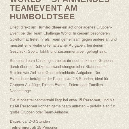
TEAMEVENT AM
HUMBOLDTSEE
Erlebt direkt am
Humboldtsee
ein actiongeladenes Gruppen-
Event bei der Team Challenge World! In diesem besonderen
Spielformat tretet ihr als Team gemeinsam gegen andere an und
meistert eine Reihe unterhaltsamer Aufgaben, bei denen
Geschick, Sport, Taktik und Zusammenarbeit gefragt sind.
Bei einer Team Challenge arbeitet ihr euch in kleinen Gruppen
durch über ein Dutzend abwechslungsreicher Stationen mit
Spielen wie Ziel- und Geschicklichkeits-Aufgaben. Die
Eventdauer beträgt in der Regel etwa 2,5 Stunden, ideal für
Gruppen-Ausflüge, Firmen-Events, Feiern oder Familien-
Nachmittage.
Die Mindestteilnehmerzahl liegt bei etwa
15 Personen
, und bis
zu
60 Personen
können gemeinsam antreten – perfekt also für
große Gruppen oder Team-Anlässe.
Dauer:
ca. 2–3 Stunden
Teilnehmer:
ab 15 Personen