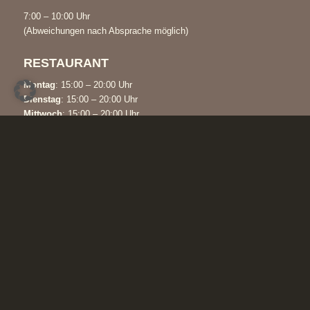
7:00 – 10:00 Uhr
(Abweichungen nach Absprache möglich)
RESTAURANT
Montag
: 15:00 – 20:00 Uhr
Dienstag
: 15:00 – 20:00 Uhr
Mittwoch
: 15:00 – 20:00 Uhr
Donnerstag
: 15:00 – 20:00 Uhr
Freitag
: 15:00 – 20:00 Uhr
Samstag
: 15:00 – 20:00 Uhr
Sonntag
: 12:00 – 19:00 Uhr
KONTAKT
Waldhotel Humboldtsee
Humboldthof 1
31020 Salzhemmendorf / OT Wallensen
Tel:
05186 / 367
info@waldhotel-humboldtsee.de