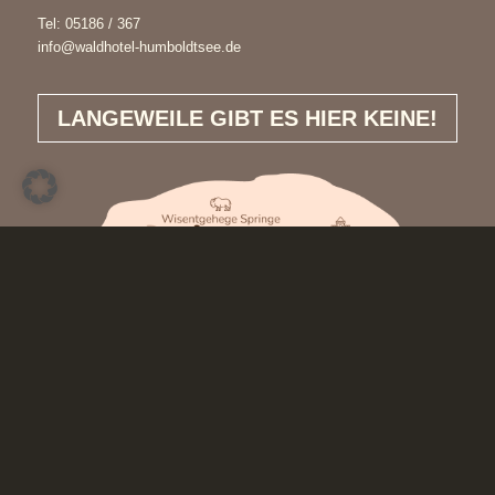
Tel:
05186 / 367
info@waldhotel-humboldtsee.de
LANGEWEILE GIBT ES HIER KEINE!