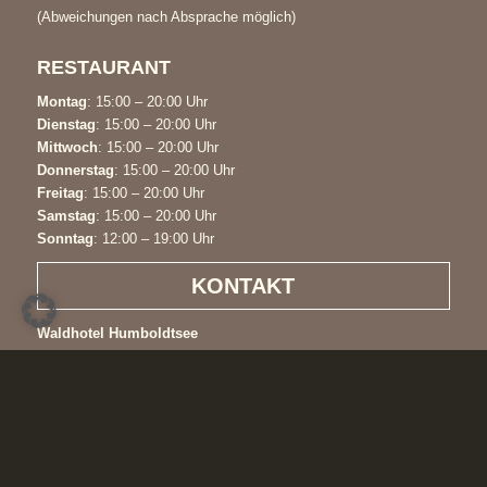
(Abweichungen nach Absprache möglich)
RESTAURANT
Montag
: 15:00 – 20:00 Uhr
Dienstag
: 15:00 – 20:00 Uhr
Mittwoch
: 15:00 – 20:00 Uhr
Donnerstag
: 15:00 – 20:00 Uhr
Freitag
: 15:00 – 20:00 Uhr
Samstag
: 15:00 – 20:00 Uhr
Sonntag
: 12:00 – 19:00 Uhr
KONTAKT
Waldhotel Humboldtsee
Humboldthof 1
31020 Salzhemmendorf / OT Wallensen
Tel:
05186 / 367
info@waldhotel-humboldtsee.de